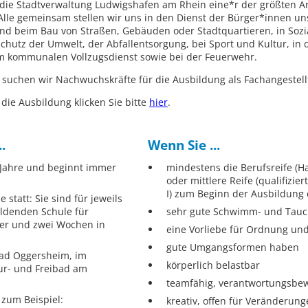
t die Stadtverwaltung Ludwigshafen am Rhein eine*r der größten A
lle gemeinsam stellen wir uns in den Dienst der Bürger*innen uns
nd beim Bau von Straßen, Gebäuden oder Stadtquartieren, in Sozi
chutz der Umwelt, der Abfallentsorgung, bei Sport und Kultur, in d
im kommunalen Vollzugsdienst sowie bei der Feuerwehr.
suchen wir Nachwuchskräfte für die Ausbildung als Fachangestell
die Ausbildung klicken Sie bitte
hier
.
.
Wenn Sie ...
 Jahre und beginnt immer
mindestens die Berufsreife (H
oder mittlere Reife (qualifizi
I) zum Beginn der Ausbildung 
 statt: Sie sind für jeweils
ldenden Schule für
sehr gute Schwimm- und Tau
ier und zwei Wochen in
eine Vorliebe für Ordnung un
gute Umgangsformen haben
nbad Oggersheim, im
körperlich belastbar
ur- und Freibad am
teamfähig, verantwortungsbew
zum Beispiel:
kreativ, offen für Veränderun