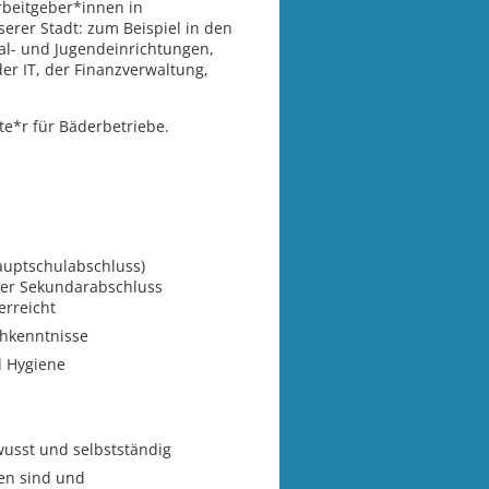
rbeitgeber*innen in
erer Stadt: zum Beispiel in den
al- und Jugendeinrichtungen,
er IT, der Finanzverwaltung,
te*r für Bäderbetriebe.
auptschulabschluss)
erter Sekundarabschluss
erreicht
chkenntnisse
d Hygiene
usst und selbstständig
gen sind und