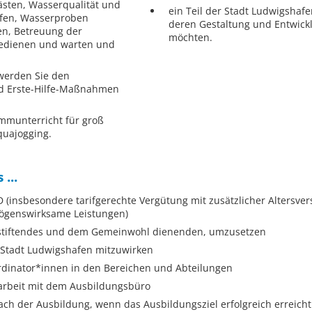
ästen, Wasserqualität und
ein Teil der Stadt Ludwigshaf
fen, Wasserproben
deren Gestaltung und Entwick
n, Betreuung der
möchten.
bedienen und warten und
werden Sie den
d Erste-Hilfe-Maßnahmen
munterricht für groß
quajogging.
...
(insbesondere tarifgerechte Vergütung mit zusätzlicher Altersver
ögenswirksame Leistungen)
nnstiftendes und dem Gemeinwohl dienenden, umzusetzen
r Stadt Ludwigshafen mitzuwirken
rdinator*innen in den Bereichen und Abteilungen
rbeit mit dem Ausbildungsbüro
h der Ausbildung, wenn das Ausbildungsziel erfolgreich erreich